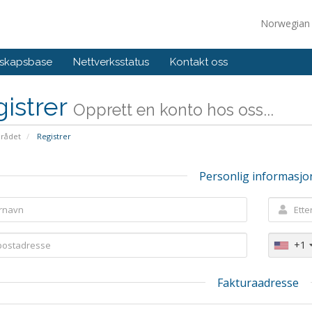
Norwegia
skapsbase
Nettverksstatus
Kontakt oss
istrer
Opprett en konto hos oss...
rådet
Registrer
Personlig informasjo
+1
Fakturaadresse