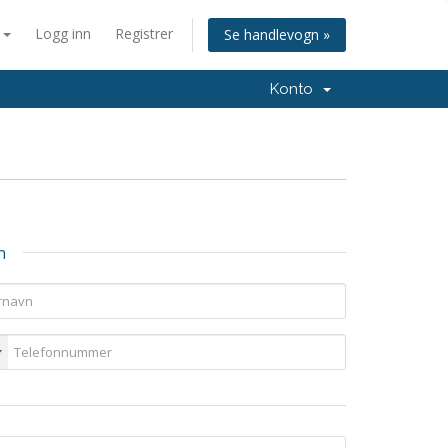
n
Logg inn
Registrer
Se handlevogn »
Konto
n